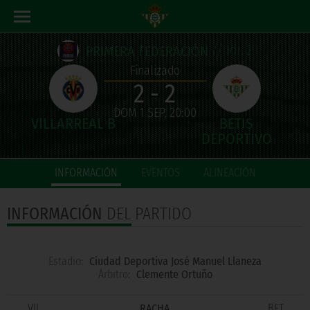
// Jor. 2
PRIMERA FEDERACIÓN
Finalizado
2 - 2
DOM 1 SEP, 20:00
INFORMACIÓN
EVENTOS
ALINEACIÓN
INFORMACIÓN
DEL PARTIDO
Estadio:
Ciudad Deportiva José Manuel Llaneza
Árbitro:
Clemente Ortuño
VIL
RACHA
BET