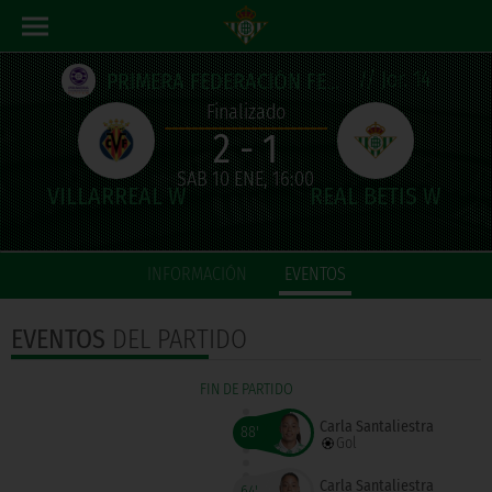
// Jor. 14
PRIMERA FEDERACIÓN FEMENINA
Finalizado
2 - 1
SAB 10 ENE, 16:00
INFORMACIÓN
EVENTOS
EVENTOS
DEL PARTIDO
FIN DE PARTIDO
Carla Santaliestra
88'
Gol
Carla Santaliestra
64'