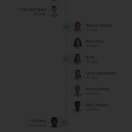
Cinta Rodríguez
Entra
Marina Sánchez
66'
Sale
María Ruiz
Entra
Nana
65'
Sale
Carla Santaliestra
Sale
María Jiménez
Entra
Kalu Chinyere
Entra
F. Dembele
60'
T. amarilla