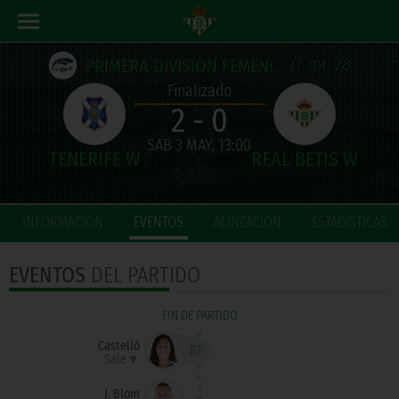
// Jor. 28
PRIMERA DIVISIÓN FEMENINA
Finalizado
2 - 0
SAB 3 MAY, 13:00
INFORMACIÓN
EVENTOS
ALINEACIÓN
ESTADÍSTICAS
EVENTOS
DEL PARTIDO
FIN DE PARTIDO
Castelló
87'
Sale
J. Blom