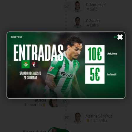
C. Armengol
56'
Sale
Y. Zouhir
Entra
×
Maria Jose
53'
Sale
S. Diki
Sale
Clau
Entra
R. Babajide
Entra
Patricia
50'
T. amarilla
Marina Sánchez
39'
T. amarilla