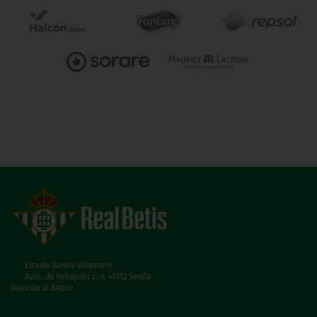
Estadio Benito Villamarín
Avda. de Heliópolis s/n, 41012 Sevilla
Atención al Bético