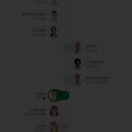
Sale
Natalia Ramos
Entra
L. Silano
Entra
Naima
80'
Sale
T. Cameron
Entra
María Jiménez
75'
T. amarilla
J. Blom
71'
Gol
Y. Moreno
Asistencia
Bicho
68'
Sale