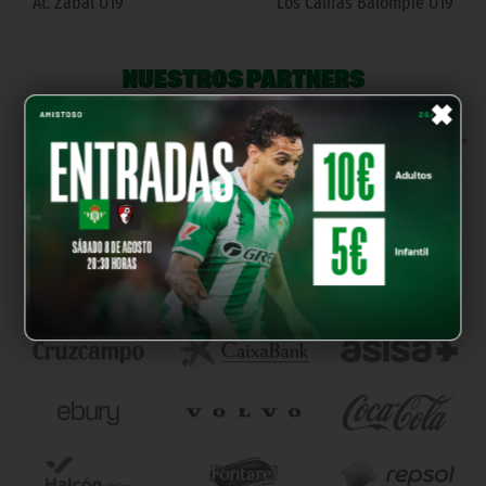
At. Zabal U19
Los Califas Balompie U19
NUESTROS PARTNERS
×