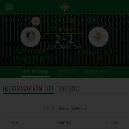
// Jor. 8
LIGA NACIONAL
Finalizado
2 - 2
DOM 2 NOV, 12:00
INFORMACIÓN
EVENTOS
ALINEACIÓN
INFORMACIÓN
DEL PARTIDO
Árbitro:
Naranjo Marin
SRB
RACHA
REA