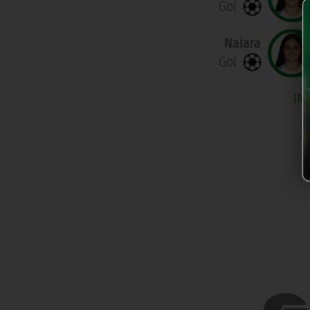
Gol
Naiara
Gol
IN