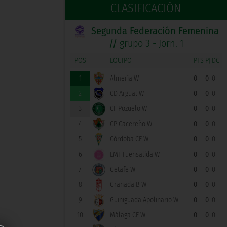
CLASIFICACIÓN
Segunda Federación Femenina
//
grupo 3 - Jorn. 1
POS
EQUIPO
PTS
PJ
DG
1
Almería W
0
0
0
2
CD Argual W
0
0
0
3
CF Pozuelo W
0
0
0
4
CP Cacereño W
0
0
0
5
Córdoba CF W
0
0
0
6
EMF Fuensalida W
0
0
0
7
Getafe W
0
0
0
8
Granada B W
0
0
0
9
Guiniguada Apolinario W
0
0
0
10
Málaga CF W
0
0
0