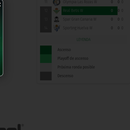
×
11
Olympia Las Rozas W
0
0
0
12
Real Betis W
0
0
0
13
Spar Gran Canaria W
0
0
0
14
Sporting Huelva W
0
0
0
LEYENDA
Ascenso
Playoff de ascenso
Próxima ronda posible
Descenso