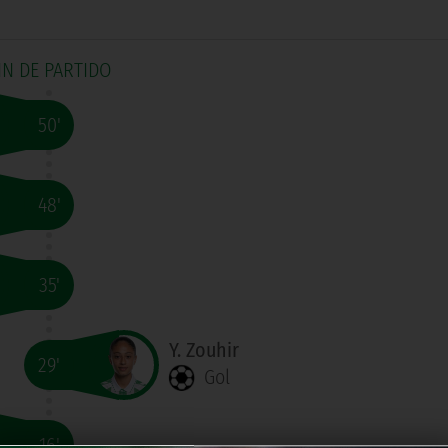
IN DE PARTIDO
50'
48'
35'
Y. Zouhir
29'
Gol
16'