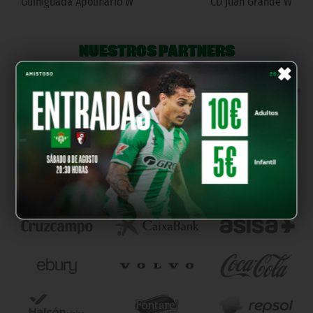
Guiniguada Apolinario W
CD Juan Grande W
NUESTROS PARTNERS
×