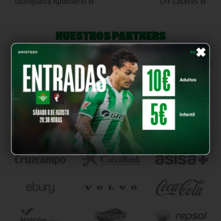
Guiniguada Apolinario W
CFF Cáceres W
NUESTROS PARTNERS
×