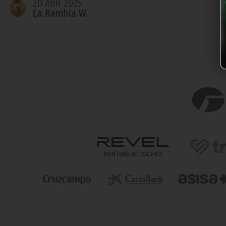
20 ABR 2025
La Rambla W