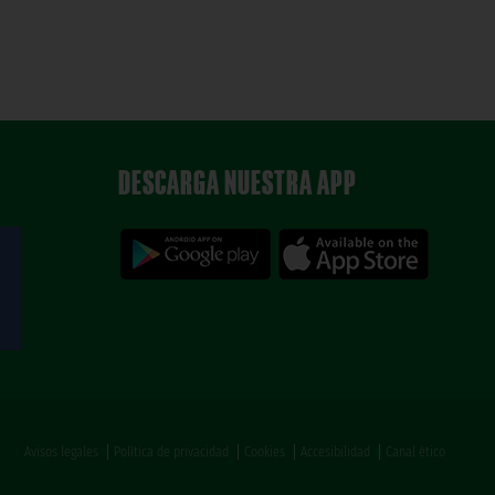
DESCARGA NUESTRA APP
Avisos legales
Política de privacidad
Cookies
Accesibilidad
Canal ético