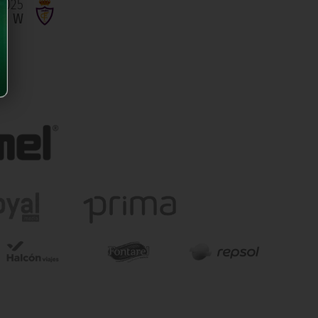
2025
én W