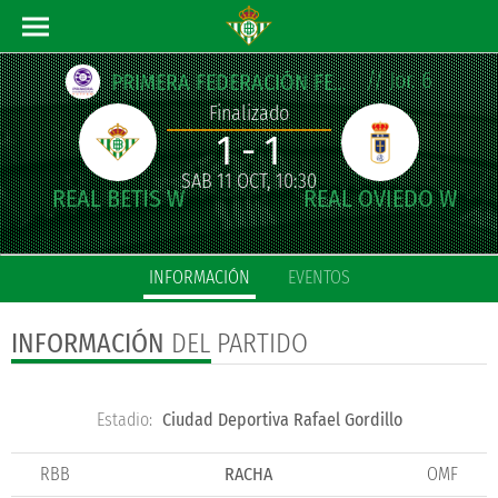
// Jor. 6
PRIMERA FEDERACIÓN FEMENINA
Finalizado
1 - 1
SAB 11 OCT, 10:30
INFORMACIÓN
EVENTOS
INFORMACIÓN
DEL PARTIDO
Estadio:
Ciudad Deportiva Rafael Gordillo
RBB
RACHA
OMF