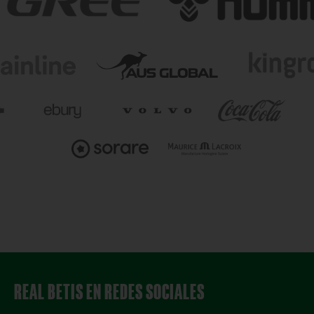
REAL BETIS EN REDES SOCIALES