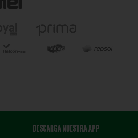
DESCARGA NUESTRA APP