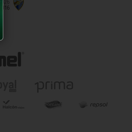
2026
 U16