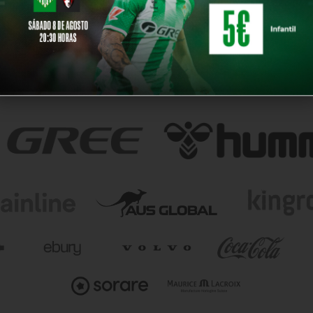
18 ABR 
Málaga CF
NUESTROS PARTNERS