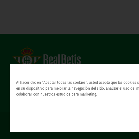
Estadio Benito Villamarín
Avda. de Heliópolis s/n, 41012 Sevilla
Al hacer clic en “Aceptar todas las cookies”, usted acepta que las cookies
Atención al Bético
en su dispositivo para mejorar la navegación del sitio, analizar el uso del 
colaborar con nuestros estudios para marketing.
© REAL BETIS BALOMPIE.
esta página web es la única oficial del real betis balompie