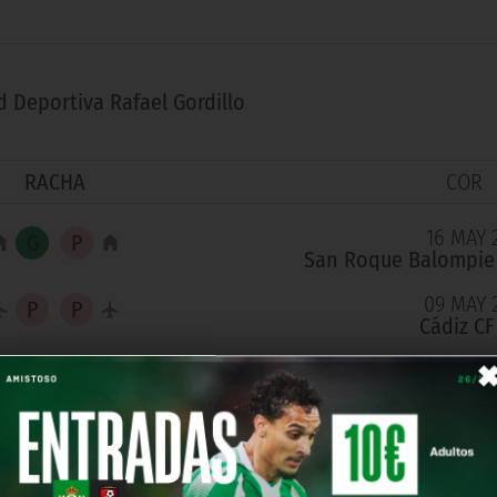
d Deportiva Rafael Gordillo
RACHA
COR
16 MAY 
San Roque Balompie
09 MAY 
Cádiz CF
30 ABR 
Peloteros Sierra Sur
25 ABR 
Séneca CF