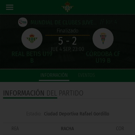
// Jor. 4
MUNDIAL DE CLUBES JUVENIL
Finalizado
5 - 2
JUE 4 SEP, 23:00
INFORMACIÓN
EVENTOS
INFORMACIÓN
DEL PARTIDO
Estadio:
Ciudad Deportiva Rafael Gordillo
REA
RACHA
COR