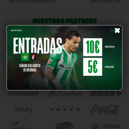
Los Califas Balompie U19
Santa Marta U19
NUESTROS PARTNERS
×