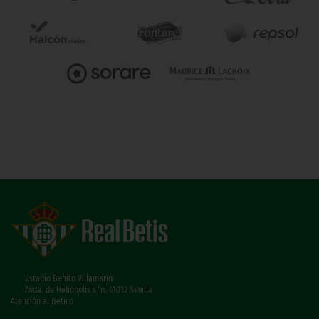
Estadio Benito Villamarín
Avda. de Heliópolis s/n, 41012 Sevilla
Atención al Bético