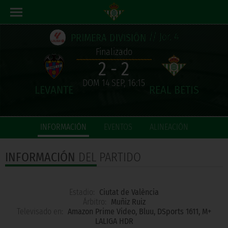
// Jor. 4
PRIMERA DIVISIÓN
Finalizado
2 - 2
DOM 14 SEP, 16:15
INFORMACIÓN
EVENTOS
ALINEACIÓN
INFORMACIÓN
DEL PARTIDO
Estadio:
Ciutat de València
Árbitro:
Muñiz Ruiz
Televisado en:
Amazon Prime Video, Bluu, DSports 1611, M+
LALIGA HDR