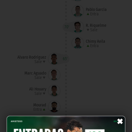
Pablo García
Entra
R. Riquelme
70'
Sale
Chimy Ávila
Entra
Álvaro Rodríguez
65'
Sale
Marc Aguado
Sale
Ali Houary
Sale
Mourad
Entra
×
Jairo Izquierdo
Entra