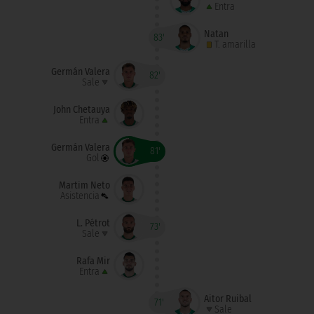
Entra
Natan
83'
T. amarilla
Germán Valera
82'
Sale
John Chetauya
Entra
Germán Valera
81'
Gol
Martim Neto
Asistencia
L. Pétrot
73'
Sale
Rafa Mir
Entra
Aitor Ruibal
71'
Sale