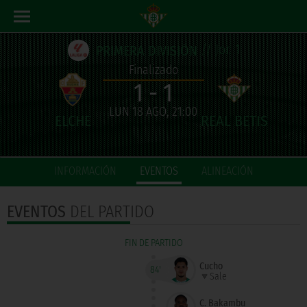
// Jor. 1
PRIMERA DIVISIÓN
Finalizado
1 - 1
LUN 18 AGO, 21:00
INFORMACIÓN
EVENTOS
ALINEACIÓN
EVENTOS
DEL PARTIDO
FIN DE PARTIDO
Cucho
84'
Sale
C. Bakambu