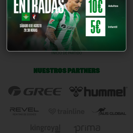
Martim Neto
Entra
Aitor Ruibal
21'
Gol
R. Riquelme
Asistencia
INICIO DE PARTIDO
NUESTROS PARTNERS