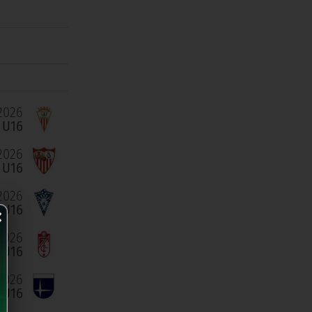
2026
 U16
2026
C U16
2026
×
 U16
2026
 U16
2026
r U16