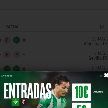
RACHA
REA
23 MAY 
Algeciras CF
17 MAY 
Sevilla F
09 MAY 
Marbella CF
26 ABR 
Granada CF
18 ABR 
CD Altai