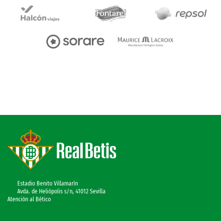
Estadio Benito Villamarín
Avda. de Heliópolis s/n, 41012 Sevilla
Atención al Bético