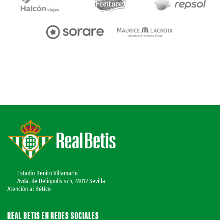
Estadio Benito Villamarín
Avda. de Heliópolis s/n, 41012 Sevilla
Atención al Bético
REAL BETIS EN REDES SOCIALES