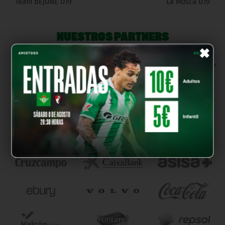
Team BEJUNE U19
La Mosca U19
NUESTROS PARTNERS
×