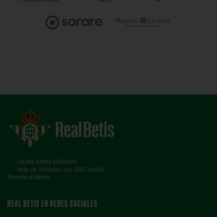
Estadio Benito Villamarín
Avda. de Heliópolis s/n, 41012 Sevilla
Atención al Bético
REAL BETIS EN REDES SOCIALES