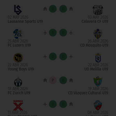
02 MAY 2026
03 MAY 2026
Lausanne Sports U19
Calavera CF U19
25 ABR 2026
26 ABR 2026
FC Luzern U19
CD Mosquito U19
22 ABR 2026
22 ABR 2026
Young Boys U19
UD Melilla U19
18 ABR 2026
19 ABR 2026
FC Zürich U19
CD Vázquez Cultural U19
11 ABR 2026
08 ABR 2026