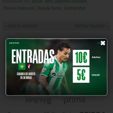
Relacionado con
cesión
,
Betis Deportivo Balompié
,
Primera Federación
,
Daouda Traoré
,
Southampton
« NOTICIA ANTERIOR
NOTICIA SIGUIENTE »
×
NUESTROS PARTNERS