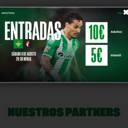
n en Oliva Nova (Valencia), se enfrentará a las selecci
n de Honor Juvenil procedente del Real Betis.
s
,
Japón
,
Kenta
NOTICIA SIG
NUESTROS PARTNERS