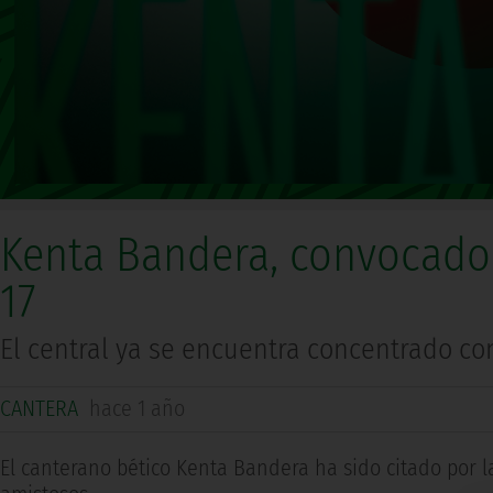
Kenta Bandera, convocado 
17
El central ya se encuentra concentrado co
CANTERA
hace 1 año
El canterano bético Kenta Bandera ha sido citado por l