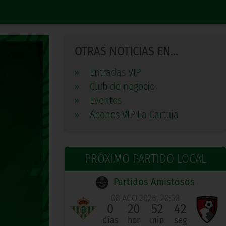
OTRAS NOTICIAS EN...
»
Entradas VIP
»
Club de negocio
»
Eventos
»
Abonos VIP La Cartuja
PRÓXIMO PARTIDO LOCAL
Partidos Amistosos
08 AGO 2026, 20:30
0
20
52
41
días
hor
min
seg