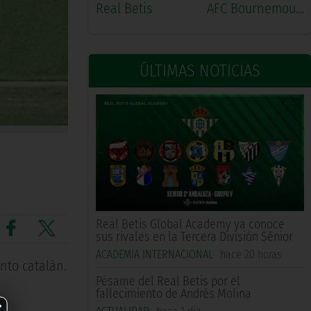
Real Betis
AFC Bournemouth
ÚLTIMAS NOTICIAS
Real Betis Global Academy ya conoce
sus rivales en la Tercera División Sénior
ACADEMIA INTERNACIONAL
hace 20 horas
nto catalán.
Pésame del Real Betis por el
×
fallecimiento de Andrés Molina