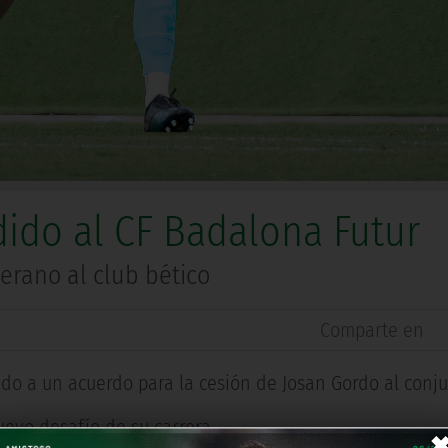
ido al CF Badalona Futur
erano al club bético
Comparte en
ado a un acuerdo para la cesión de Josan Gordo al conju
uevo desafío de su carrera.