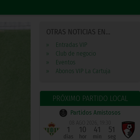
OTRAS NOTICIAS EN...
»
Entradas VIP
»
Club de negocio
»
Eventos
»
Abonos VIP La Cartuja
PRÓXIMO PARTIDO LOCAL
Partidos Amistosos
08 AGO 2026, 19:30
1
10
41
50
días
hor
min
seg