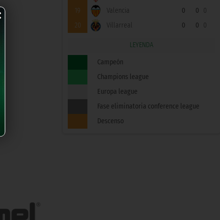
×
19
Valencia
0
0
0
20
Villarreal
0
0
0
LEYENDA
Campeón
Champions league
Europa league
Fase eliminatoria conference league
Descenso