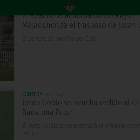
CANTERA
Hace 1 año
El Real Betis acuerda con el Rayo
Majadahonda el traspaso de Josan 
El portero se marcha del Club
CANTERA
Hace 1 año
Josan Gordo se marcha cedido al CF
Badalona Futur
El meta verdiblanco regresará el próximo veran
bético