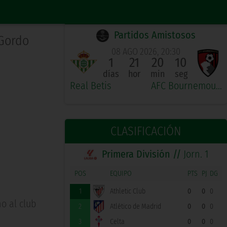
PRÓXIMO PARTIDO LOCAL
Partidos Amistosos
Gordo
08 AGO 2026, 20:30
1
21
20
9
días
hor
min
seg
Real Betis
AFC Bournemouth
CLASIFICACIÓN
Primera División //
Jorn. 1
POS
EQUIPO
PTS
PJ
DG
1
Athletic Club
0
0
0
o al club
2
Atlético de Madrid
0
0
0
3
Celta
0
0
0