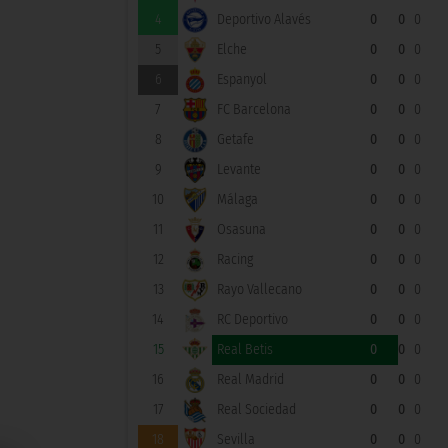
4
Deportivo Alavés
0
0
0
5
Elche
0
0
0
6
Espanyol
0
0
0
7
FC Barcelona
0
0
0
8
Getafe
0
0
0
9
Levante
0
0
0
10
Málaga
0
0
0
11
Osasuna
0
0
0
12
Racing
0
0
0
13
Rayo Vallecano
0
0
0
14
RC Deportivo
0
0
0
15
Real Betis
0
0
0
16
Real Madrid
0
0
0
17
Real Sociedad
0
0
0
18
Sevilla
0
0
0