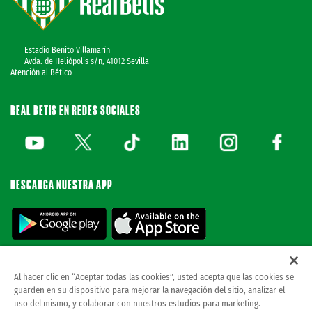
Estadio Benito Villamarín
Avda. de Heliópolis s/n, 41012 Sevilla
Atención al Bético
REAL BETIS EN REDES SOCIALES
DESCARGA NUESTRA APP
Al hacer clic en “Aceptar todas las cookies”, usted acepta que las cookies se
guarden en su dispositivo para mejorar la navegación del sitio, analizar el
© REAL BETIS BALOMPIE.
esta página web es la única oficial del real betis balompie.
uso del mismo, y colaborar con nuestros estudios para marketing.
todos los derechos reservados.