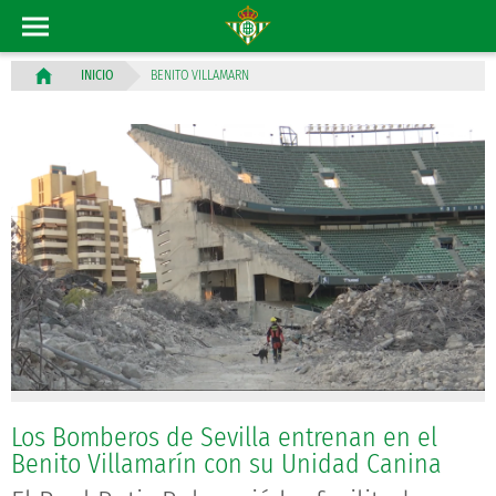
BENITO VILLAMARN
INICIO
Los Bomberos de Sevilla entrenan en el
Benito Villamarín con su Unidad Canina