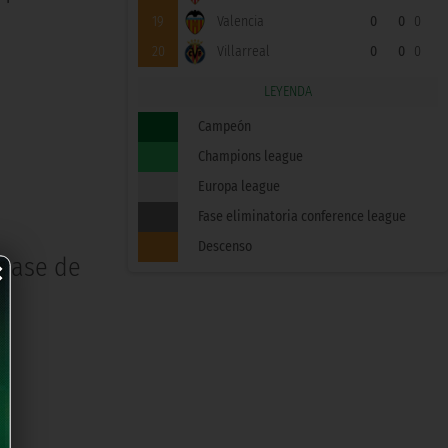
19
Valencia
0
0
0
20
Villarreal
0
0
0
LEYENDA
Campeón
Champions league
Europa league
Fase eliminatoria conference league
×
Descenso
 base de
s