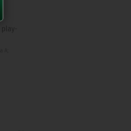
 play-
a A;