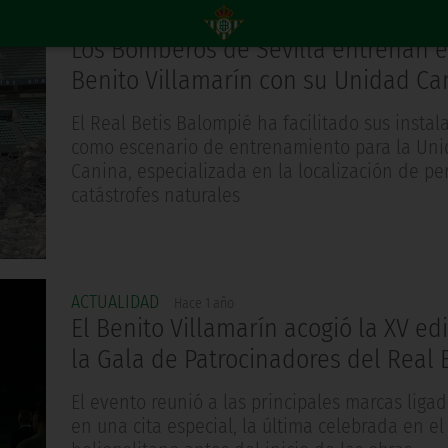
ACTUALIDAD
Hace 9 meses
Los Bomberos de Sevilla entrenan e
Benito Villamarín con su Unidad Ca
El Real Betis Balompié ha facilitado sus instal
como escenario de entrenamiento para la Un
Canina, especializada en la localización de p
catástrofes naturales
ACTUALIDAD
Hace 1 año
El Benito Villamarín acogió la XV ed
la Gala de Patrocinadores del Real 
El evento reunió a las principales marcas ligad
en una cita especial, la última celebrada en el