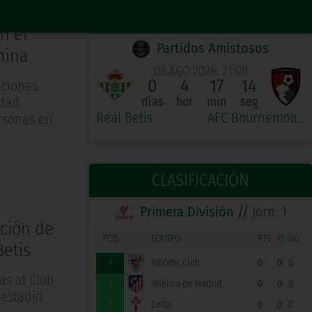
PRÓXIMO PARTIDO LOCAL
n el
Partidos Amistosos
nina
08 AGO 2026, 21:00
0
4
17
13
aciones
idad
días
hor
min
seg
Real Betis
AFC Bournemouth
ersonas en
CLASIFICACIÓN
Primera División //
Jorn. 1
ición de
POS
EQUIPO
PTS
PJ
DG
Betis
1
Athletic Club
0
0
0
as al Club
2
Atlético de Madrid
0
0
0
 estadio
3
Celta
0
0
0