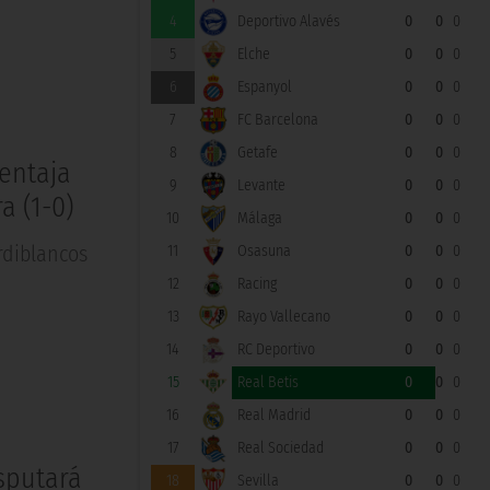
4
Deportivo Alavés
0
0
0
5
Elche
0
0
0
6
Espanyol
0
0
0
7
FC Barcelona
0
0
0
8
Getafe
0
0
0
ventaja
9
Levante
0
0
0
a (1-0)
10
Málaga
0
0
0
rdiblancos
11
Osasuna
0
0
0
12
Racing
0
0
0
13
Rayo Vallecano
0
0
0
14
RC Deportivo
0
0
0
15
Real Betis
0
0
0
16
Real Madrid
0
0
0
17
Real Sociedad
0
0
0
isputará
18
Sevilla
0
0
0