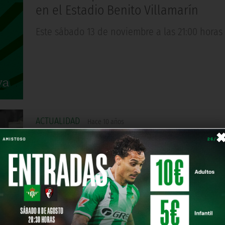
en el Estadio Benito Villamarín
Este sábado 13 de noviembre a las 21:00 horas
ACTUALIDAD
Hace 10 años
Poyet: "Tenemos que ir creciendo a
solucionar problemas"
"Ha sido un partido extraordinario para sacar
conclusiones", señalaba el míster del Real Beti