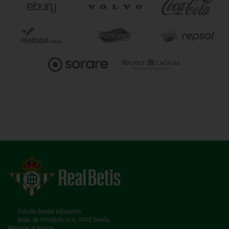
Estadio Benito Villamarín
Avda. de Heliópolis s/n, 41012 Sevilla
Atención al Bético