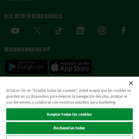
REAL BETIS EN REDES SOCIALES
DESCARGA NUESTRA APP
Al hacer clic en “Aceptar todas las cookies”, usted acepta que las cookies se
guarden en su dispositivo para mejorar la navegación del sitio, analizar el
© REAL BETIS BALOMPIE.
esta página web es la única oficial del real betis balompie.
uso del mismo, y colaborar con nuestros estudios para marketing.
todos los derechos reservados.
Avisos legales
Aceptar todas las cookies
Política de privacidad
Cookies
Rechazarlas todas
Accesibilidad
Canal ético