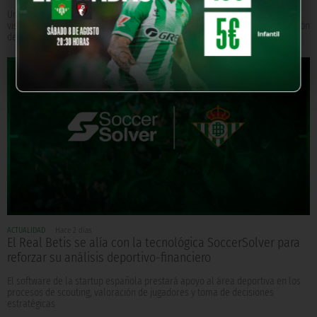
Una representación institucional del Club y diferentes peñas béticas
visitaron el domicilio de juventud del único entrenador verdiblanco campeón
de Liga
ACTUALIDAD
Hace 2 días
El Real Betis se alía con la tecnológica SoccerSolver para
reforzar su análisis deportivo-financiero
El software de la startup española prestará apoyo al área deportiva en los
procesos de scouting, valoración de jugadores y toma de decisiones
estratégicas