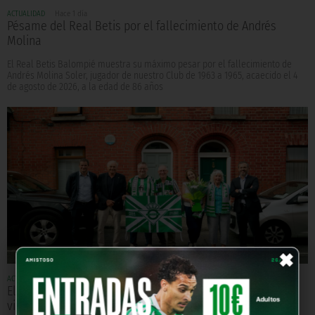
ACTUALIDAD
Hace 1 día
Pésame del Real Betis por el fallecimiento de Andrés
Molina
El Real Betis Balompié muestra su máximo pesar por el fallecimiento de
Andrés Molina Soler, jugador de nuestro Club de 1963 a 1965, acaecido el 4
de agosto de 2026, a la edad de 86 años
×
ACTUALIDAD
Hace 1 día
El Real Betis rinde homenaje a Patrick O'Connell en su
visita a Dublín