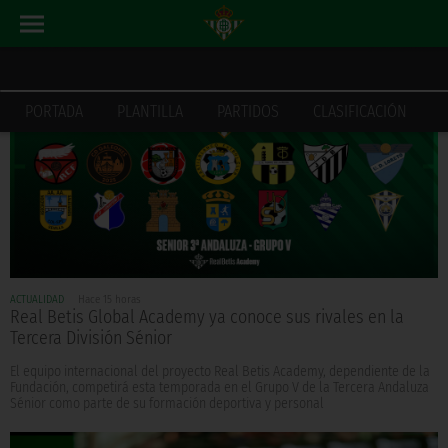
PORTADA
PLANTILLA
PARTIDOS
CLASIFICACIÓN
ACTUALIDAD
Hace 15 horas
Real Betis Global Academy ya conoce sus rivales en la
Tercera División Sénior
El equipo internacional del proyecto Real Betis Academy, dependiente de la
Fundación, competirá esta temporada en el Grupo V de la Tercera Andaluza
Sénior como parte de su formación deportiva y personal