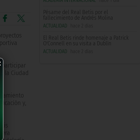
ACADEMIA INTERNACIONAL
hace 1 día
Pésame del Real Betis por el
fallecimiento de Andrés Molina
ACTUALIDAD
hace 2 días
proyectos
El Real Betis rinde homenaje a Patrick
portiva
O'Connell en su visita a Dublín
ACTUALIDAD
hace 2 días
×
 participar
en la Ciudad
renamiento
ficación y,
etis
nera