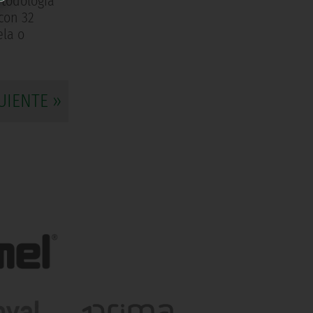
etodología
con 32
ela o
UIENTE »