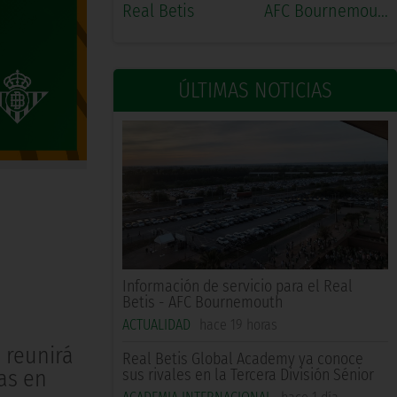
Real Betis
AFC Bournemouth
ÚLTIMAS NOTICIAS
Información de servicio para el Real
Betis - AFC Bournemouth
ACTUALIDAD
hace 19 horas
 reunirá
Real Betis Global Academy ya conoce
sus rivales en la Tercera División Sénior
das en