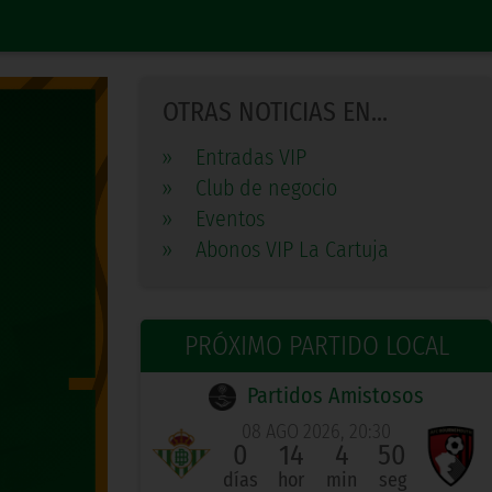
OTRAS NOTICIAS EN...
»
Entradas VIP
»
Club de negocio
»
Eventos
»
Abonos VIP La Cartuja
PRÓXIMO PARTIDO LOCAL
Partidos Amistosos
08 AGO 2026, 20:30
0
14
4
49
días
hor
min
seg