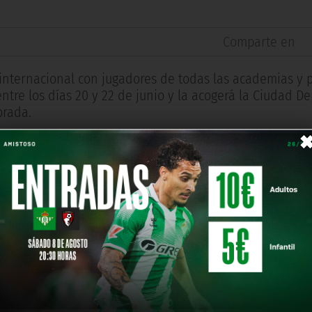
Comparte en
internacional con jugadores de todas las academias y 
ntre los días 20 y 22 de junio y la acogerá la Ciudad De
orada.
a futbolistas de América, África y Asia. En ella podrán
 entre 2013 y 2014. Podrán disfrutar de entrenamientos 
llegada de futbolistas y familiares a la ciudad y un ent
El sábado comenzará la competición con la fase de clasi
 cierre del torneo.
internacional de desarrollo del fútbol base del Real B
todología del Club verdiblanco por todo el mundo de ma