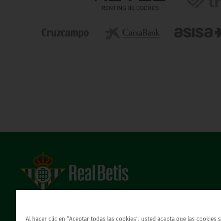
Estadio Benito Villamarín
Avda. de Heliópolis s/n, 41012 Sevilla
Atención al Bético
Al hacer clic en “Aceptar todas las cookies”, usted acepta que las cookies