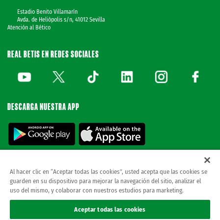
Estadio Benito Villamarín
Avda. de Heliópolis s/n, 41012 Sevilla
Atención al Bético
REAL BETIS EN REDES SOCIALES
DESCARGA NUESTRA APP
Al hacer clic en “Aceptar todas las cookies”, usted acepta que las cookies se
guarden en su dispositivo para mejorar la navegación del sitio, analizar el
© REAL BETIS BALOMPIE.
esta página web es la única oficial del real betis balompie.
uso del mismo, y colaborar con nuestros estudios para marketing.
todos los derechos reservados.
Avisos legales
Aceptar todas las cookies
Política de privacidad