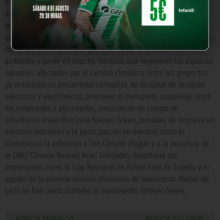
el poder del deporte para proteger el planeta y ser altavoz de
aquellas empresas que quieran mostrar al mundo lo que hacen
por el medio ambiente. Los miembros de esta iniciativa se
comprometen a trabajar para conseguir el reto de emisiones cero,
hacer acciones conjuntas que promuevan el cuidado del medio
ambiente y poner en marcha medidas que regeneren los espacios
naturales afectados por el cambio climático. Entre los proyectos
ya realizados se encuentran campañas de reciclaje de residuos
eléctricos y electrónicos, promover el transporte sostenible entre
los empleados y aficionados, creación de un cuerpo de
voluntarios específico para Forever Green, jornadas de limpieza en
entornos naturales y la participación en eventos como el
Climathon,o la adhesión a The Climate Plegde y a la iniciativa de
la ONU 'Climate Neutral Now'. Entidades deportivas tan
importantes como la Liga Nacional de Fútbol Sala de España y el
equipo de la primera división mexicana de baloncesto Abejas de
León se han unido también al movimiento Forever Green.
« NOTICIA ANTERIOR
NOTICIA SIGUIENTE »