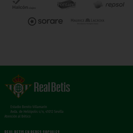
Estadio Benito Villamarín
Avda. de Heliópolis s/n, 41012 Sevilla
Atención al Bético
REAL BETIS EN REDES SOCIALES