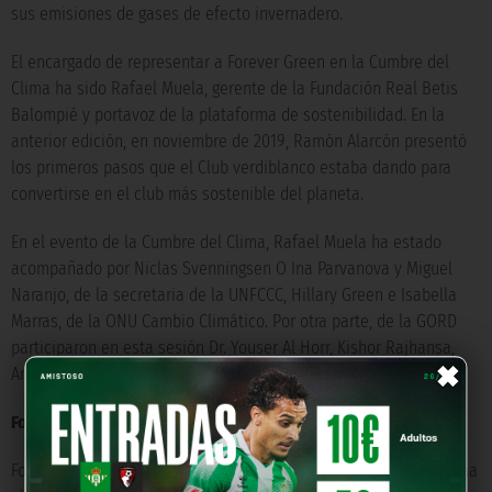
sus emisiones de gases de efecto invernadero.
El encargado de representar a Forever Green en la Cumbre del
Clima ha sido Rafael Muela, gerente de la Fundación Real Betis
Balompié y portavoz de la plataforma de sostenibilidad. En la
anterior edición, en noviembre de 2019, Ramón Alarcón presentó
los primeros pasos que el Club verdiblanco estaba dando para
convertirse en el club más sostenible del planeta.
En el evento de la Cumbre del Clima, Rafael Muela ha estado
acompañado por Niclas Svenningsen O Ina Parvanova y Miguel
Naranjo, de la secretaria de la UNFCCC, Hillary Green e Isabella
Marras, de la ONU Cambio Climático. Por otra parte, de la GORD
×
participaron en esta sesión Dr. Youser Al Horr, Kishor Rajhansa,
Amit Thusu y Wei Deng.
Forever Green
Forever Green es una plataforma de sostenibilidad que aprovecha