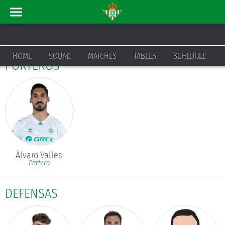
PLANTILLA
REAL BETIS BALOMPIÉ
HOME
SQUAD
MATCHES
TABLES
SCHEDULE
PORTEROS
Álvaro Valles
Portero
DEFENSAS