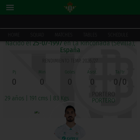
ÁLVARO VALLES ROSA
HOME
SQUAD
MATCHES
TABLES
SCHEDULE
Nacido el
25-07-1997
en La Rinconada (Sevilla),
España
RENDIMIENTO TEMP. 2026/27
0
0
0
0
0/0
PORTERO
29 años
|
191 cms
|
83 Kgs
PORTERO