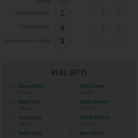
Ascenso
Trofeo Costa del Sol
1
0
0
0
Trofeo Colombino
1
0
0
0
Trofeo Puertas de Córdoba
1
0
0
0
REAL BETIS
»
Álvaro Valles
»
Diego Conde
Portero
Portero
»
Ángel Ortiz
»
Diego Llorente
Defensa
Defensa
»
Fran García
»
Héctor Bellerín
Defensa
Defensa
»
Junior Firpo
»
Marc Bartra