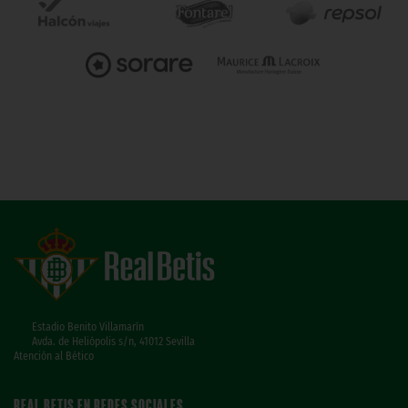
Estadio Benito Villamarín
Avda. de Heliópolis s/n, 41012 Sevilla
Atención al Bético
REAL BETIS EN REDES SOCIALES