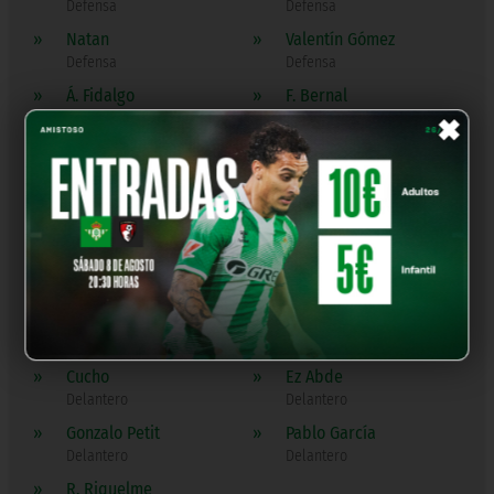
Defensa
Defensa
»
Natan
»
Valentín Gómez
Defensa
Defensa
»
Á. Fidalgo
»
F. Bernal
×
Centrocampista
Centrocampista
»
G. Lo Celso
»
Iker Losada
Centrocampista
Centrocampista
»
Isco
»
Marc Roca
Centrocampista
Centrocampista
»
N. Deossa
»
Pablo Fornals
Centrocampista
Centrocampista
»
Aitor Ruibal
»
Antony
Delantero
Delantero
»
Cucho
»
Ez Abde
Delantero
Delantero
»
Gonzalo Petit
»
Pablo García
Delantero
Delantero
»
R. Riquelme