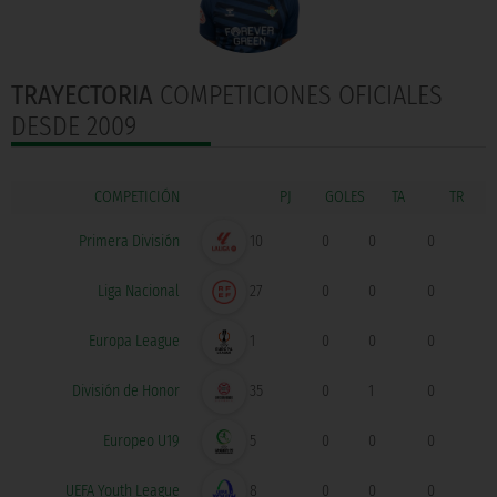
TRAYECTORIA
COMPETICIONES OFICIALES
DESDE 2009
COMPETICIÓN
GOLES
Primera División
10
0
0
0
Liga Nacional
27
0
0
0
Europa League
1
0
0
0
División de Honor
35
0
1
0
Europeo U19
5
0
0
0
UEFA Youth League
8
0
0
0