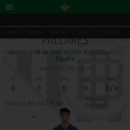
MANUEL GONZÁLEZ
HOME
SQUAD
MATCHES
TABLES
SCHEDULE
PALLARÉS
Nacido el
18-04-2007
en Isla Mayor (Sevilla),
España
RENDIMIENTO TEMP. 2026/27
0
0
0
0
0/0
PORTERO
19 años
|
189 cms
|
81 Kgs
PORTERO