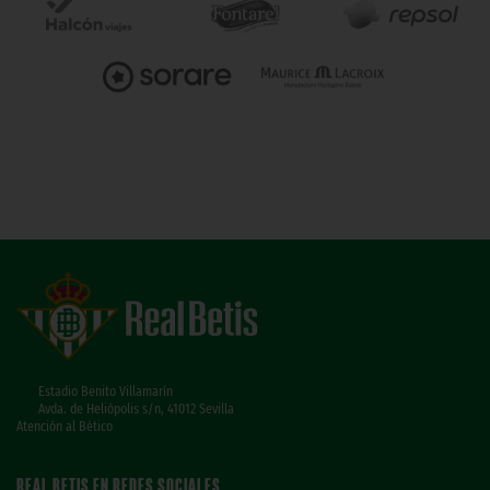
Estadio Benito Villamarín
Avda. de Heliópolis s/n, 41012 Sevilla
Atención al Bético
REAL BETIS EN REDES SOCIALES