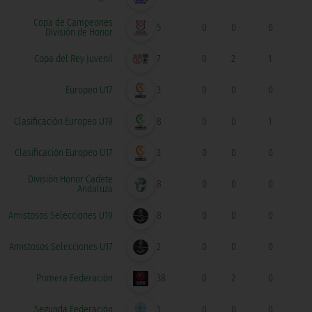
Copa de Campeones
5
0
0
0
División de Honor
Copa del Rey Juvenil
7
0
2
1
Europeo U17
3
0
0
0
Clasificación Europeo U19
8
0
0
1
Clasificación Europeo U17
3
0
0
0
División Honor Cadete
8
0
0
0
Andaluza
Amistosos Selecciones U19
8
0
0
0
Amistosos Selecciones U17
2
0
0
0
Primera Federación
38
0
2
0
Segunda Federación
1
0
0
0