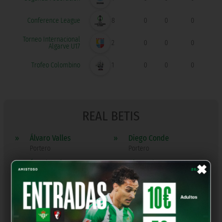
Conference League
8
0
0
0
Torneo Internacional
2
0
0
0
Algarve U17
Trofeo Colombino
1
0
0
0
REAL BETIS
»
Álvaro Valles
»
Diego Conde
Portero
Portero
×
»
Ángel Ortiz
»
Diego Llorente
Defensa
Defensa
»
Fran García
»
Héctor Bellerín
Defensa
Defensa
»
Junior Firpo
»
Marc Bartra