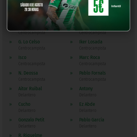
Defensa
Defensa
»
Natan
»
Valentín Gómez
Defensa
Defensa
»
Á. Fidalgo
»
F. Bernal
Centrocampista
Centrocampista
»
G. Lo Celso
»
Iker Losada
Centrocampista
Centrocampista
»
Isco
»
Marc Roca
Centrocampista
Centrocampista
»
N. Deossa
»
Pablo Fornals
Centrocampista
Centrocampista
»
Aitor Ruibal
»
Antony
Delantero
Delantero
»
Cucho
»
Ez Abde
Delantero
Delantero
»
Gonzalo Petit
»
Pablo García
Delantero
Delantero
»
R. Riquelme