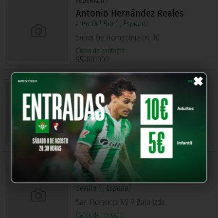
FEDERADA
|
Antonio Hernández Reales
Lora Del Río (
, España)
Sierra De Hornachuelos, 10
Datos de contacto
955801000
×
FEDERADA
|
Agrupación Curva Resistencia 07
Sevilla (
, España)
Urbión Nº7, 6ºa
Datos de contacto
607504262
FEDERADA
|
Acd Peña Bética Trece Barras
Sevilla (
, España)
San Florencia Nº 9 Bajo Izda
Datos de contacto