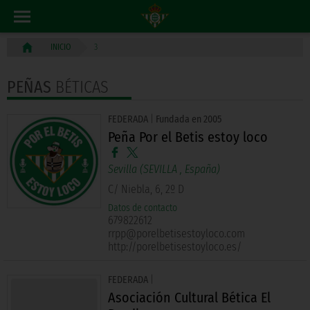
3
INICIO
PEÑAS
BÉTICAS
FEDERADA
|
Fundada en 2005
Peña Por el Betis estoy loco
Sevilla (
SEVILLA
, España)
C/ Niebla, 6, 2º D
Datos de contacto
679822612
rrpp@porelbetisestoyloco.com
http://porelbetisestoyloco.es/
FEDERADA
|
Asociación Cultural Bética El