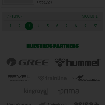
627994023
« ANTERIOR
SIGUIENTE »
1
2
3
4
5
6
7
8
9
...53
NUESTROS PARTNERS