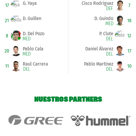
G. Yaya
Cisco Rodriguez
17
7
DEF
D. Guillen
D. Guindo
21
18
MED
D. Del Pozo
P. Clute
8
12
MED
DEL
Pablo Cala
Daniel Álvarez
20
17
MED
DEL
Raul Carrera
Pablo Martínez
11
10
DEL
DEL
NUESTROS PARTNERS