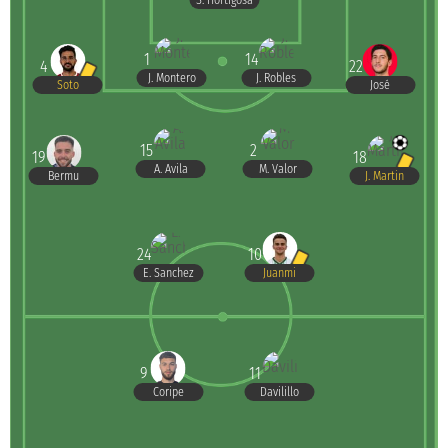
S. Hortigosa
1
14
4
22
J. Montero
J. Robles
Soto
José
15
2
19
18
A. Avila
M. Valor
Bermu
J. Martin
24
10
E. Sanchez
Juanmi
9
11
Coripe
Davilillo