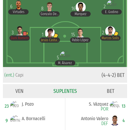
6
2
8
16
Virtudes
E. Godino
Gonzalo Del Castillo
Marquez
3
2
1
15
Dani Romero
Marcos Solís
Jesús Castaño
Pablo López
5
M. Álvarez
(4-4-2) BET
(ent.)
Capi
VEN
SUPLENTES
BET
J. Pozo
S. Vázquez
23
13
POR
A. Bornacelli
Antonio Valero
9
4
DEF