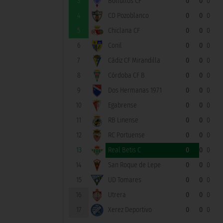
3
Bollullos CF
0
0
0
4
CD Pozoblanco
0
0
0
5
Chiclana CF
0
0
0
6
Conil
0
0
0
7
Cádiz CF Mirandilla
0
0
0
8
Córdoba CF B
0
0
0
9
Dos Hermanas 1971
0
0
0
10
Egabrense
0
0
0
11
RB Linense
0
0
0
12
RC Portuense
0
0
0
13
Real Betis C
0
0
0
14
San Roque de Lepe
0
0
0
15
UD Tomares
0
0
0
16
Utrera
0
0
0
17
Xerez Deportivo
0
0
0