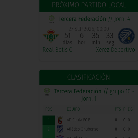
PRÓXIMO PARTIDO LOCAL
Tercera Federación
// Jorn. 4
27 SEP 2026, 00:00
51
6
35
32
días
hor
min
seg
Real Betis C
Xerez Deportivo
CLASIFICACIÓN
Tercera Federación //
grupo 10 -
Jorn. 1
POS
EQUIPO
PTS
PJ
DG
1
AD Ceuta FC B
0
0
0
2
Atlético Onubense
0
0
0