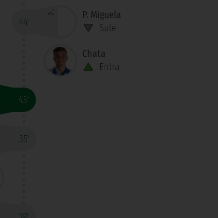
P. Miguela
44'
Sale
Chata
Entra
43'
35'
19'