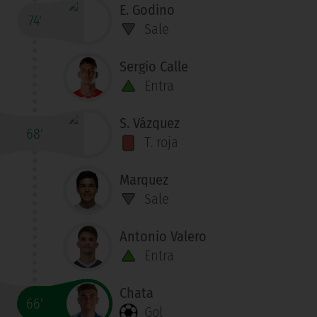
E. Godino
74'
Sale
Sergio Calle
Entra
S. Vázquez
68'
T. roja
Marquez
Sale
Antonio Valero
Entra
Chata
66'
Gol