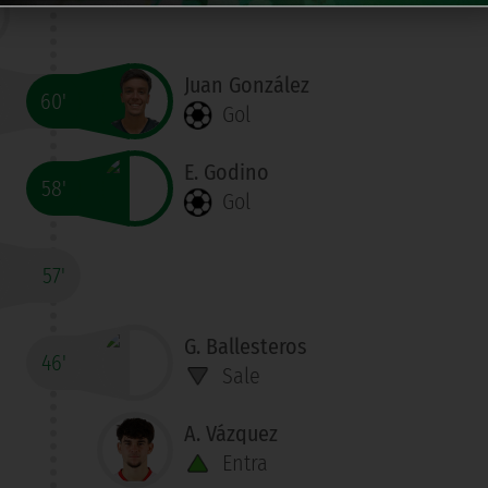
Juan González
60'
Gol
E. Godino
58'
Gol
57'
G. Ballesteros
46'
Sale
A. Vázquez
Entra