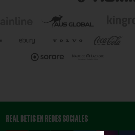
REAL BETIS EN REDES SOCIALES