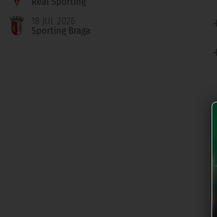
Real Sporting
18 JUL 2026
Sporting Braga