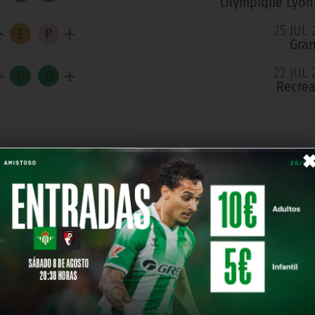
Olympique Lyon
25 JUL 
Gra
22 JUL 
Recrea