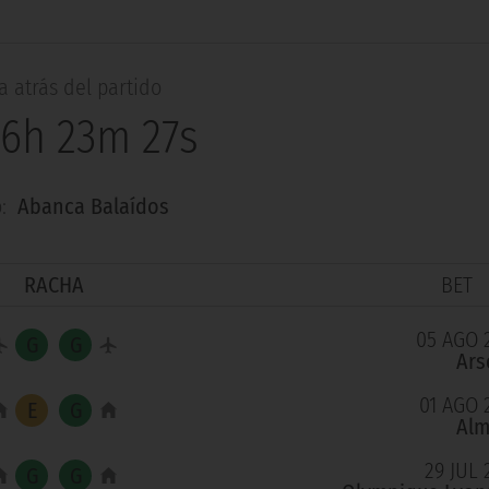
 atrás del partido
16h 23m 26s
o:
Abanca Balaídos
RACHA
BET
05 AGO 
Ars
01 AGO 
Alm
29 JUL 