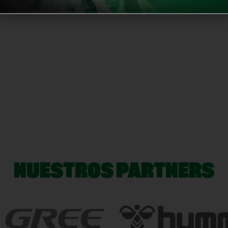
NUESTROS PARTNERS