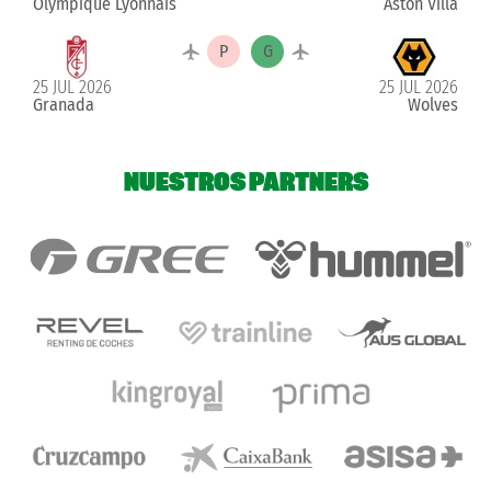
Olympique Lyonnais
Aston Villa
25 JUL 2026
25 JUL 2026
Granada
Wolves
NUESTROS PARTNERS