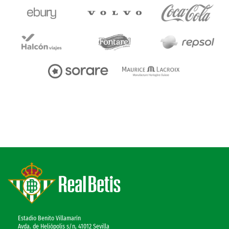
Estadio Benito Villamarín
Avda. de Heliópolis s/n, 41012 Sevilla