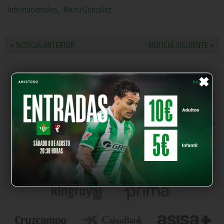
Internacionales
,
Manu González
« NOTICIA ANTERIOR
NOTICIA SIGUIENTE »
×
NUESTROS PARTNERS