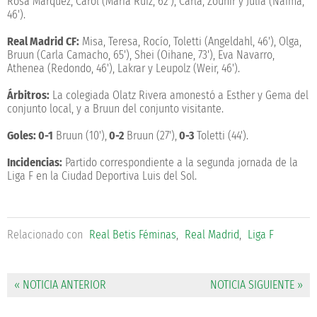
Rosa Márquez, Carol (María Ruiz, 62'), Carla, Zouhir y Júlia (Naima,
46').
Real Madrid CF:
Misa, Teresa, Rocío, Toletti (Angeldahl, 46'), Olga,
Bruun (Carla Camacho, 65'), Shei (Oihane, 73'), Eva Navarro,
Athenea (Redondo, 46'), Lakrar y Leupolz (Weir, 46').
Árbitros:
La colegiada Olatz Rivera amonestó a Esther y Gema del
conjunto local, y a Bruun del conjunto visitante.
Goles: 0-1
Bruun (10'),
0-2
Bruun (27'),
0-3
Toletti (44').
Incidencias:
Partido correspondiente a la segunda jornada de la
Liga F en la Ciudad Deportiva Luis del Sol.
Relacionado con
Real Betis Féminas
,
Real Madrid
,
Liga F
« NOTICIA ANTERIOR
NOTICIA SIGUIENTE »