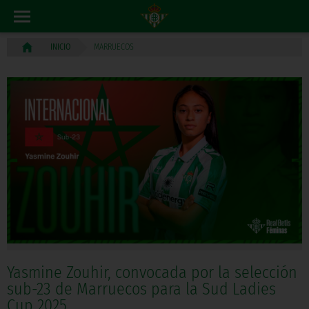
MARRUECOS
INICIO
Yasmine Zouhir, convocada por la selección
sub-23 de Marruecos para la Sud Ladies
Cup 2025