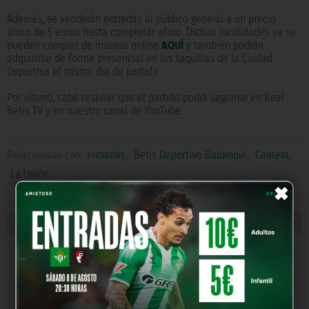
Además, se venderán entradas al público general a un precio
único de 5 euros hasta completar aforo. Dichas localidades ya se
pueden comprar de manera online
AQUÍ
y también podrán
adquirirse de forma presencial en las taquillas de la Ciudad
Deportiva el mismo día de partido
Por último, cabe reseñar que el partido podrá seguirse en Real
Betis TV y en nuestro canal de YouTube.
Relacionado con
entradas
,
Betis Deportivo Balompié
,
Cantera
,
×
La Unión
« NOTICIA ANTERIOR
NOTICIA SIGUIENTE »
NUESTROS PARTNERS