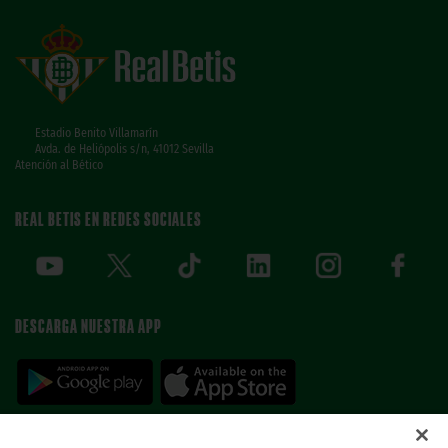
Estadio Benito Villamarín
Avda. de Heliópolis s/n, 41012 Sevilla
Atención al Bético
REAL BETIS EN REDES SOCIALES
DESCARGA NUESTRA APP