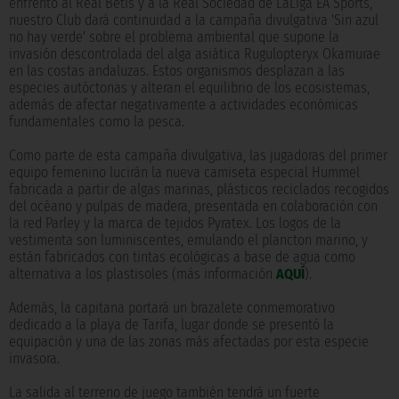
enfrentó al Real Betis y a la Real Sociedad de LaLiga EA Sports,
nuestro Club dará continuidad a la campaña divulgativa 'Sin azul
no hay verde' sobre el problema ambiental que supone la
invasión descontrolada del alga asiática Rugulopteryx Okamurae
en las costas andaluzas. Estos organismos desplazan a las
especies autóctonas y alteran el equilibrio de los ecosistemas,
además de afectar negativamente a actividades económicas
fundamentales como la pesca.
Como parte de esta campaña divulgativa, las jugadoras del primer
equipo femenino lucirán la nueva camiseta especial Hummel
fabricada a partir de algas marinas, plásticos reciclados recogidos
del océano y pulpas de madera, presentada en colaboración con
la red Parley y la marca de tejidos Pyratex. Los logos de la
vestimenta son luminiscentes, emulando el plancton marino, y
están fabricados con tintas ecológicas a base de agua como
alternativa a los plastisoles (más información
AQUÍ
).
Además, la capitana portará un brazalete conmemorativo
dedicado a la playa de Tarifa, lugar donde se presentó la
equipación y una de las zonas más afectadas por esta especie
invasora.
La salida al terreno de juego también tendrá un fuerte