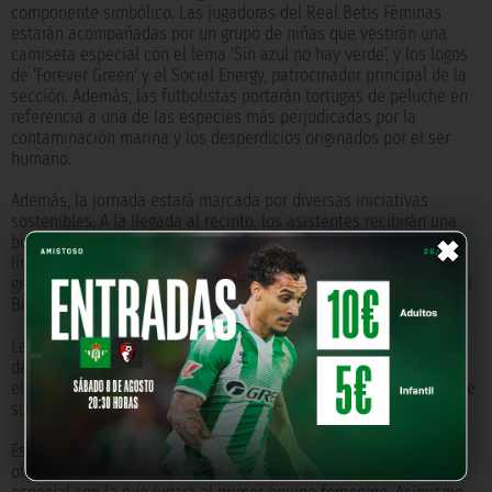
componente simbólico. Las jugadoras del Real Betis Féminas
estarán acompañadas por un grupo de niñas que vestirán una
camiseta especial con el lema 'Sin azul no hay verde', y los logos
de 'Forever Green' y el Social Energy, patrocinador principal de la
sección. Además, las futbolistas portarán tortugas de peluche en
referencia a una de las especies más perjudicadas por la
contaminación marina y los desperdicios originados por el ser
humano.
Además, la jornada estará marcada por diversas iniciativas
×
sostenibles. A la llegada al recinto, los asistentes recibirán una
bolsa reciclada con el objetivo de mantener la Ciudad Deportiva
limpia y promoviendo de esta manera la recogida de residuos
gracias al apoyo de voluntarios especializados del programa Real
Betis - Caixabank.
La sostenibilidad también estará presente en los pequeños
detalles. Las jugadoras del Real Betis utilizaran botellas de agua
elaboradas a partir de cañas de azúcar, un material ecológico que
sustituye al plástico.
Este evento contará con la visita especial de Palmerín, mascota
oficial del club, pero en esta ocasión lo hará con la camiseta