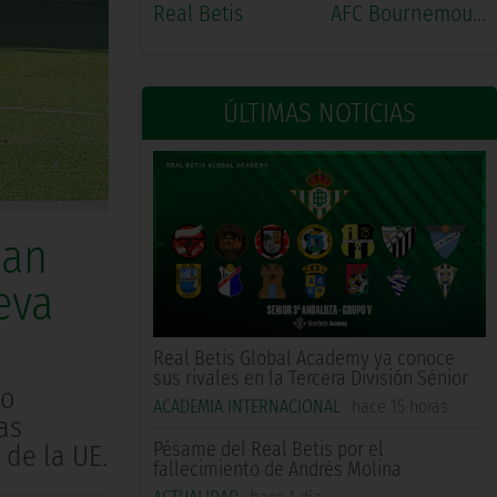
Real Betis
AFC Bournemouth
ÚLTIMAS NOTICIAS
úan
eva
Real Betis Global Academy ya conoce
sus rivales en la Tercera División Sénior
so
ACADEMIA INTERNACIONAL
hace 15 horas
as
Pésame del Real Betis por el
 de la UE.
fallecimiento de Andrés Molina