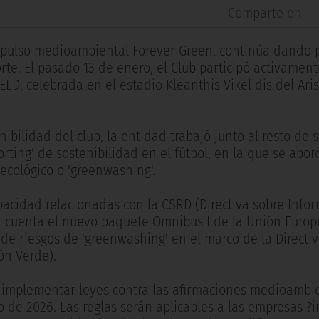
Comparte en
impulso medioambiental Forever Green, continúa dando 
te. El pasado 13 de enero, el Club participó activament
ELD, celebrada en el estadio Kleanthis Vikelidis del Ari
bilidad del club, la entidad trabajó junto al resto de s
rting' de sostenibilidad en el fútbol, en la que se abor
 ecológico o 'greenwashing'.
pacidad relacionadas con la CSRD (Directiva sobre Info
en cuenta el nuevo paquete Omnibus I de la Unión Euro
s de riesgos de 'greenwashing' en el marco de la Direct
ón Verde).
E implementar leyes contra las afirmaciones medioambi
 de 2026. Las reglas serán aplicables a las empresas ?i