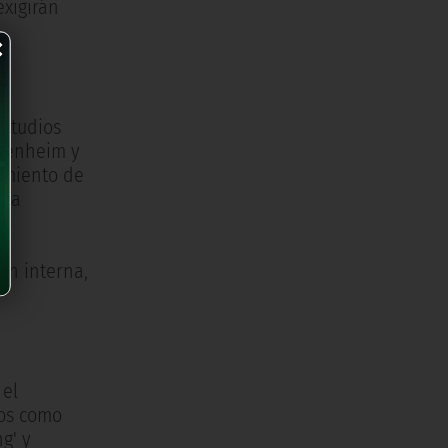
exigirán
×
Estudios
ffenheim y
limiento de
 la
ón interna,
 el
tos como
g' y