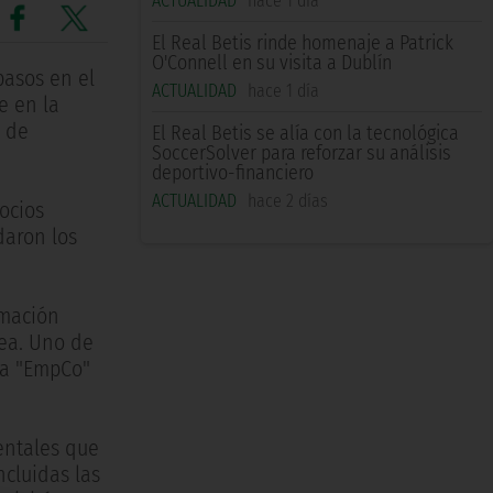
ACTUALIDAD
hace 1 día
El Real Betis rinde homenaje a Patrick
O'Connell en su visita a Dublín
pasos en el
ACTUALIDAD
hace 1 día
e en la
s de
El Real Betis se alía con la tecnológica
SoccerSolver para reforzar su análisis
deportivo-financiero
ACTUALIDAD
hace 2 días
ocios
daron los
rmación
pea. Uno de
iva "EmpCo"
entales que
ncluidas las