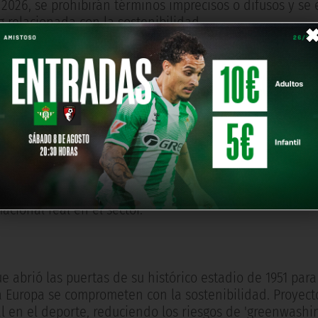
2026, se prohibirán términos imprecisos o difusos y se 
 relacionada con la sostenibilidad.
 proyecto (coordinado por la Univesidad de Sant'Anna de 
C, el FC Oporto, Fundación Real Betis Balompié, TSG Ho
se: la creación de herramientas específicas para el cump
ramientas se harán públicas próximamente para que toda
e podcasts informativos, webinars y sesiones de formaci
cional real en el sector.
ue abrió las puertas de su histórico estadio de 1951 para
 Europa se comprometen con la sostenibilidad. Proyec
en el deporte, reduciendo los riesgos de 'greenwashin