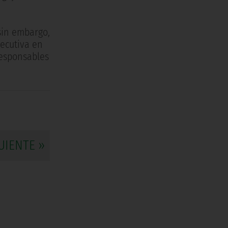
sin embargo,
jecutiva en
responsables
UIENTE »