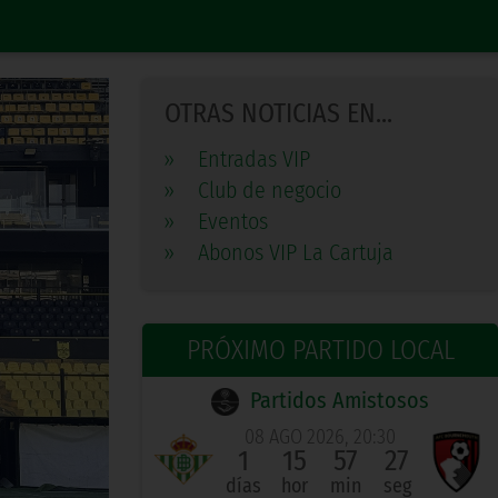
OTRAS NOTICIAS EN...
»
Entradas VIP
»
Club de negocio
»
Eventos
»
Abonos VIP La Cartuja
PRÓXIMO PARTIDO LOCAL
Partidos Amistosos
08 AGO 2026, 20:30
1
15
57
26
días
hor
min
seg