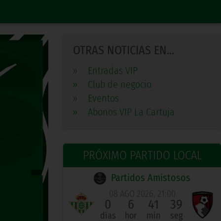
OTRAS NOTICIAS EN...
»
Entradas VIP
»
Club de negocio
»
Eventos
»
Abonos VIP La Cartuja
PRÓXIMO PARTIDO LOCAL
Partidos Amistosos
08 AGO 2026, 21:00
0
6
41
38
días
hor
min
seg