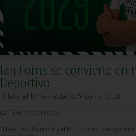
Ian Forns se convierte en n
Deportivo
El lateral firma hasta 2029 con el Club
CANTERA
hace 11 meses
El Real Betis Balompié y el RCD Espanyol han acordado e