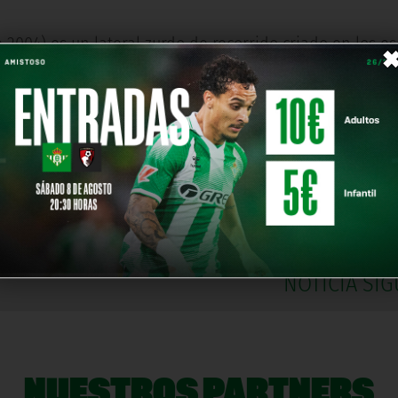
 2004) es un lateral zurdo de recorrido criado en los e
r en Segunda División.
División con el Burgos CF y diez encuentros con el Real
ol
,
Primera Federación
,
Ian Forns
NOTICIA SIG
NUESTROS PARTNERS