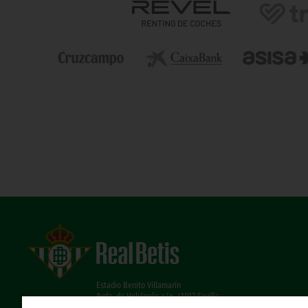
Estadio Benito Villamarín
Avda. de Heliópolis s/n, 41012 Sevilla
Atención al Bético