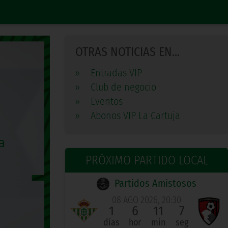
OTRAS NOTICIAS EN...
»
Entradas VIP
»
Club de negocio
»
Eventos
»
Abonos VIP La Cartuja
PRÓXIMO PARTIDO LOCAL
Partidos Amistosos
08 AGO 2026, 20:30
1
6
11
6
días
hor
min
seg