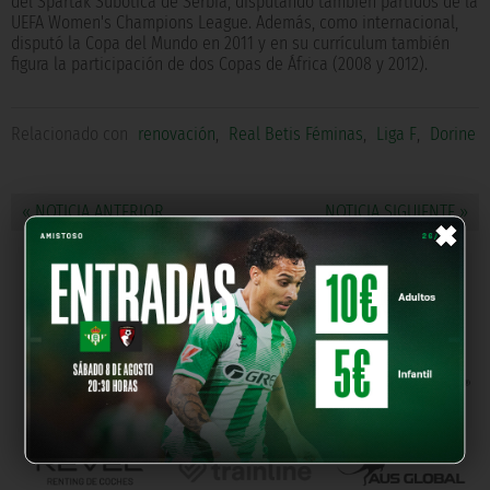
del Spartak Subotica de Serbia, disputando también partidos de la
UEFA Women's Champions League. Además, como internacional,
disputó la Copa del Mundo en 2011 y en su currículum también
figura la participación de dos Copas de África (2008 y 2012).
Relacionado con
renovación
,
Real Betis Féminas
,
Liga F
,
Dorine
×
« NOTICIA ANTERIOR
NOTICIA SIGUIENTE »
NUESTROS PARTNERS