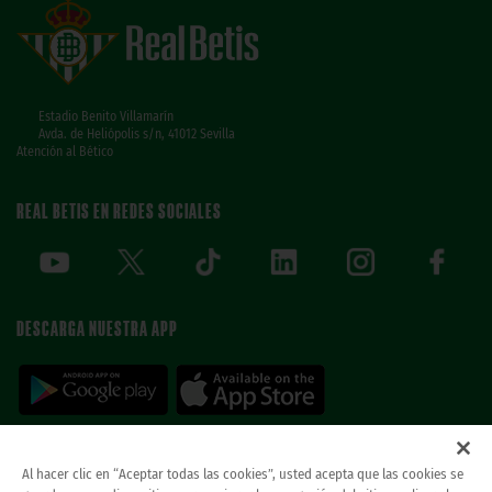
Estadio Benito Villamarín
Avda. de Heliópolis s/n, 41012 Sevilla
Atención al Bético
REAL BETIS EN REDES SOCIALES
DESCARGA NUESTRA APP
Al hacer clic en “Aceptar todas las cookies”, usted acepta que las cookies se