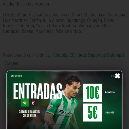
media de la clasificación.
El Betis Deportivo salió de inicio con Dani Rebollo, David Carmona,
Luis Martínez, Simón, Julio Alonso, Bandaogo, Callejón, David
Ramos, Calderón, Yassin Fekir y Raúl. También jugaron Kike
Hermoso, Baena, Marchena, Mizzian y Ndo.
Relacionado con
crónica
,
Córdoba CF
,
Betis Deportivo Balompié
,
Cantera
×
« NOTICIA ANTERIOR
NOTICIA SIGUIENTE »
NUESTROS PARTNERS