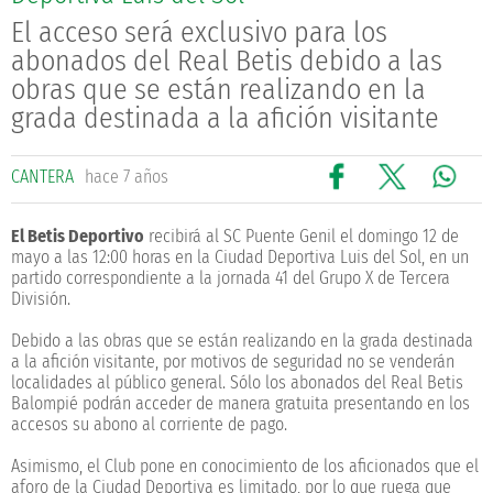
El acceso será exclusivo para los
abonados del Real Betis debido a las
obras que se están realizando en la
grada destinada a la afición visitante
CANTERA
hace 7 años
El Betis Deportivo
recibirá al SC Puente Genil el domingo 12 de
mayo a las 12:00 horas en la Ciudad Deportiva Luis del Sol, en un
partido correspondiente a la jornada 41 del Grupo X de Tercera
División.
Debido a las obras que se están realizando en la grada destinada
a la afición visitante, por motivos de seguridad no se venderán
localidades al público general. Sólo los abonados del Real Betis
Balompié podrán acceder de manera gratuita presentando en los
accesos su abono al corriente de pago.
Asimismo, el Club pone en conocimiento de los aficionados que el
aforo de la Ciudad Deportiva es limitado, por lo que ruega que