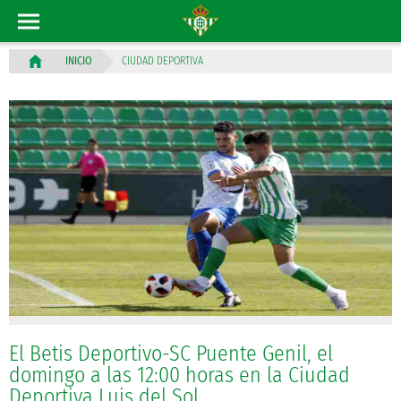
CIUDAD DEPORTIVA
INICIO
El Betis Deportivo-SC Puente Genil, el
domingo a las 12:00 horas en la Ciudad
Deportiva Luis del Sol