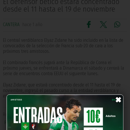
El defensor bético estará concentrado
desde el 11 hasta el 19 de noviembre
CANTERA
hace 1 año
El central verdiblanco Elyaz Zidane ha sido incluido en la lista de
convocados de la selección de Francia sub-20 de cara a los
próximos tres amistosos.
El combinado francés jugará ante la República de Corea el
próximo jueves, se enfrentará a Dinamarca el sábado y cerrará la
serie de encuentros contra EEUU el siguiente lunes.
Elyaz Zidane, que estará concentrado desde el 11 hasta el 19 de
noviembre, ingresó el pasado curso a la entidad verdiblanca y
×
esta temporada forma parte del Betis Deportivo.
Relacionado con
internacionales
,
Betis Deportivo
,
Elyaz
,
Francia sub-20