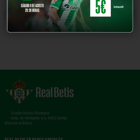
« NOTICIA ANTERIOR
NOTICIA SIGUIENTE »
Estadio Benito Villamarín
Avda. de Heliópolis s/n, 41012 Sevilla
Atención al Bético