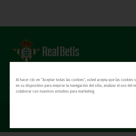
Estadio Benito Villamarín
Avda. de Heliópolis s/n, 41012 Sevilla
Atención al Bético
Al hacer clic en “Aceptar todas las cookies”, usted acepta que las cookies
en su dispositivo para mejorar la navegación del sitio, analizar el uso del 
colaborar con nuestros estudios para marketing.
© REAL BETIS BALOMPIE.
esta página web es la única oficial del real betis balompie