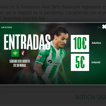
nuine de la Fundación Real Betis Balompié regresaron e
er por la llegada de la pandemia. Cumpliendo con el p
 Deportiva Luis del Sol.
onen el equipo fueron las protagonistas en el primer en
lo; el gerente de la Fundación, Rafael Muela junto con e
la bienvenida al equipo.
uy emotivo, depositando sobre el césped un ramo de fl
o Genuine, David García, para realizar posteriormente 
NOTICIA SIG