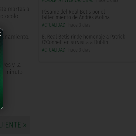
ACADEMIA INTERNACIONAL
hace 2 días
ste martes a
Pésame del Real Betis por el
rotocolo
fallecimiento de Andrés Molina
ACTUALIDAD
hace 3 días
×
trenamiento.
El Real Betis rinde homenaje a Patrick
O'Connell en su visita a Dublín
l
ACTUALIDAD
hace 3 días
ores y la
un minuto
UIENTE »