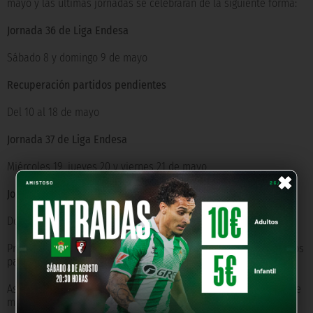
mayo y las últimas jornadas se celebrarán de la siguiente forma:
Jornada 36 de Liga Endesa
Sábado 8 y domingo 9 de mayo
Recuperación partidos pendientes
Del 10 al 18 de mayo
Jornada 37 de Liga Endesa
×
Miércoles 19, jueves 20 y viernes 21 de mayo
Jornada 38 de Liga Endesa
Domingo 23 de mayo
Próximamente se comunicará el calendario completo de todos los
partidos en estas jornadas finales.
Asimismo, la Asamblea General de Clubes de la ACB, reunida este
martes, ha expresado su malestar ante la contradicción